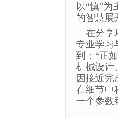
以“慎”
的智慧展
在分享
专业学习
到：“正
机械设计
因接近完
在细节中
一个参数