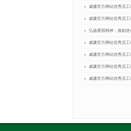
威廉官方网站优秀员工
威廉官方网站优秀员工
弘扬爱国精神，激励使
威廉官方网站优秀员工
威廉官方网站优秀员工
威廉官方网站优秀员工
威廉官方网站优秀员工