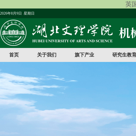
英国
2026年8月9日 星期日
首页
关于我们
旗下产业
研究生教