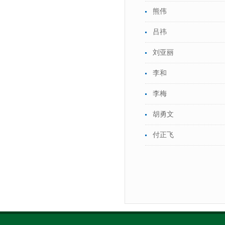
熊伟
吕祎
刘亚丽
李和
李梅
胡勇文
付正飞