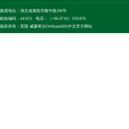
集团地址：湖北省襄阳市隆中路296号
邮政编码：441053 电话：（+86-0710）3591876
版权所有：英国·威廉希尔(WilliamHill)中文官方网站