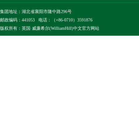
集团地址：湖北省襄阳市隆中路296号
邮政编码：441053 电话：（+86-0710）3591876
版权所有：英国·威廉希尔(WilliamHill)中文官方网站