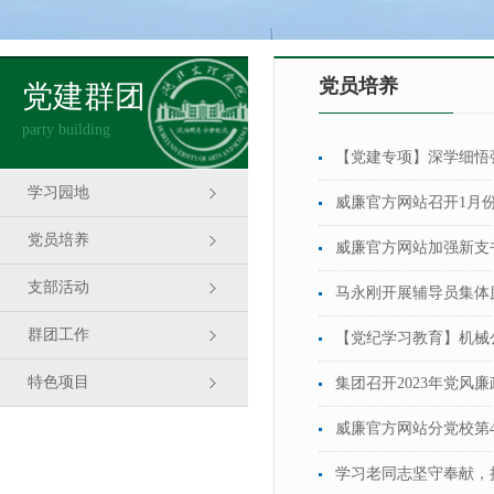
党员培养
党建群团
party building
【党建专项】深学细悟强
学习园地
威廉官方网站召开1月
党员培养
威廉官方网站加强新支
支部活动
马永刚开展辅导员集体
群团工作
【党纪学习教育】机械
特色项目
集团召开2023年党
威廉官方网站分党校第
学习老同志坚守奉献，