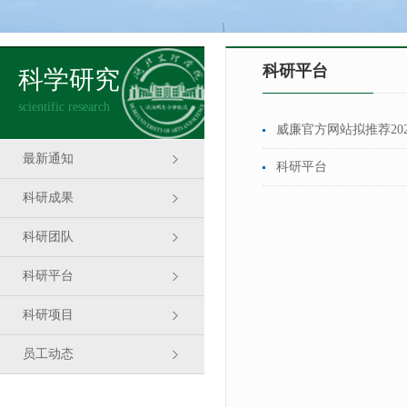
科研平台
科学研究
scientific research
威廉官方网站拟推荐20
最新通知
科研平台
科研成果
科研团队
科研平台
科研项目
员工动态