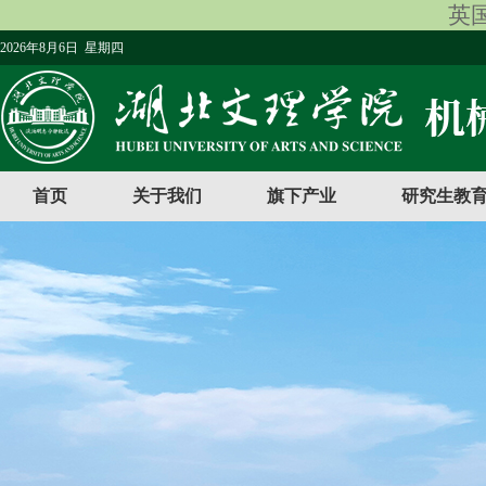
英国
2026年8月6日 星期四
首页
关于我们
旗下产业
研究生教