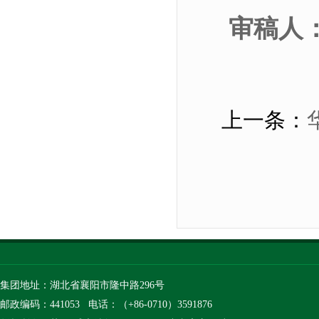
审稿人
上一条：
集团地址：湖北省襄阳市隆中路296号
邮政编码：441053 电话：（+86-0710）3591876