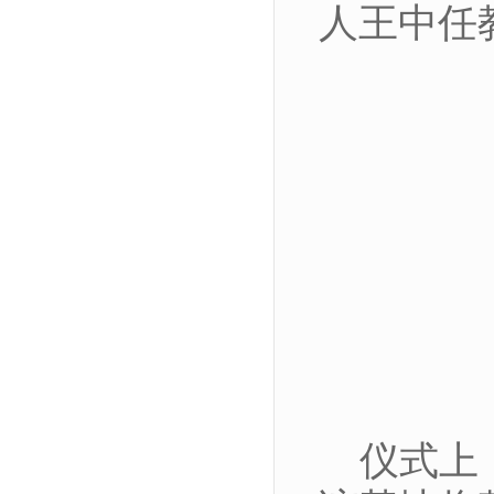
人王中任
仪式上