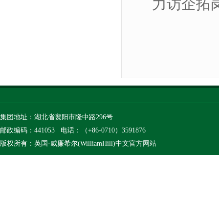
力访企拓
集团地址：湖北省襄阳市隆中路296号
邮政编码：441053 电话：（+86-0710）3591876
版权所有：英国·威廉希尔(WilliamHill)中文官方网站