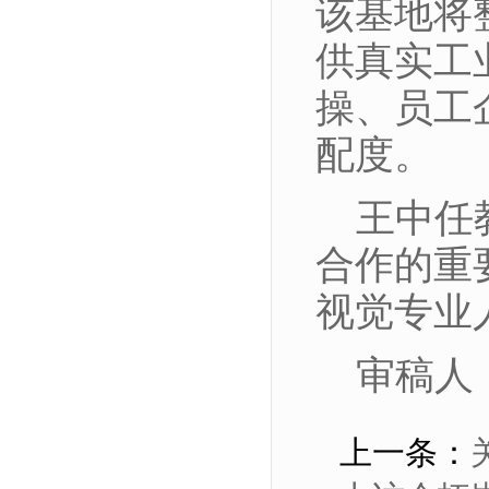
该基地将
供真实工
操、员工
配度。
王中任
合作的重
视觉专业
审稿人
上一条：