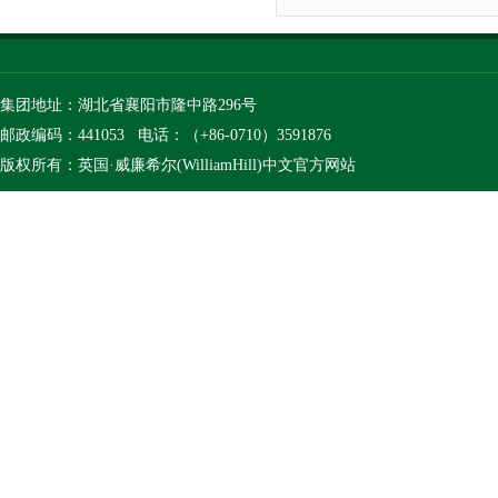
集团地址：湖北省襄阳市隆中路296号
邮政编码：441053 电话：（+86-0710）3591876
版权所有：英国·威廉希尔(WilliamHill)中文官方网站