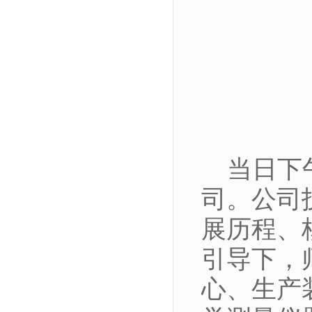
当日下
司。公司
展历程、
引导下，
心、生产