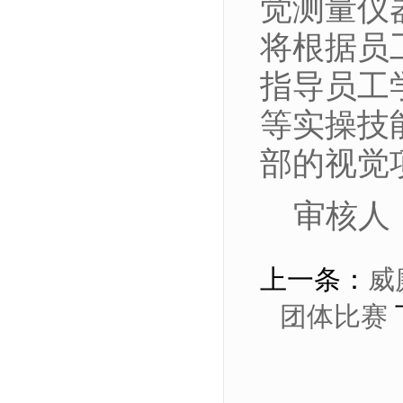
觉测量仪
将根据员
指导员工
等实操技
部的视觉
审核人
上一条：
威
团体比赛