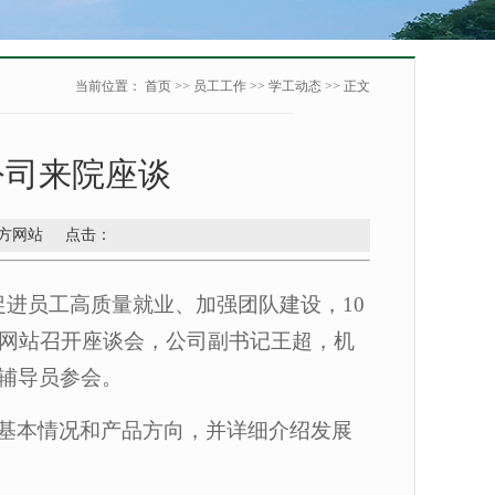
当前位置：
首页
>>
员工工作
>>
学工动态
>> 正文
公司来院座谈
廉官方网站 点击：
促进员工高质量就业、加强团队建设，10
方网站召开座谈会，公司副书记王超，机
辅导员参会。
基本情况和产品方向，并详细介绍发展