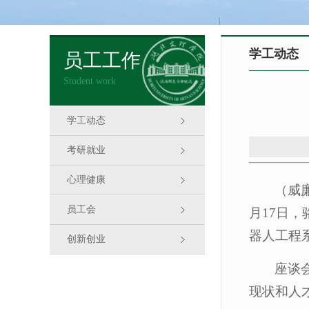
学工动态
员工工作
Student work
学工动态
考研就业
心理健康
（威
员工会
月17日
器人工程
创新创业
座谈
现状和人