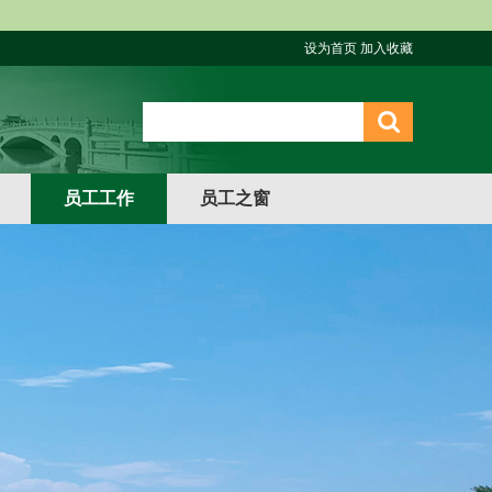
设为首页
加入收藏
员工工作
员工之窗