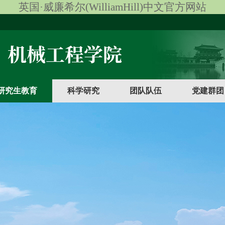
英国·威廉希尔(WilliamHill)中文官方网站
研究生教育
科学研究
团队队伍
党建群团