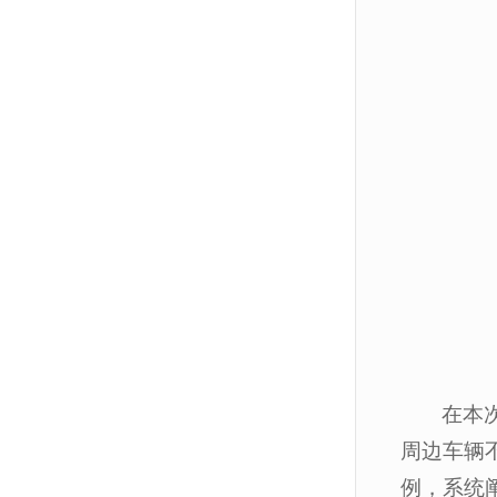
在本
周边车辆
例，系统