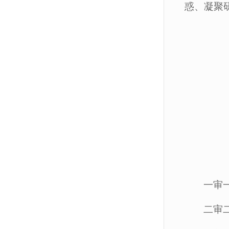
惑、凝聚
一审
二审