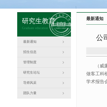
最新通知
研究生教育
Graduate education
公
最新通知
招生信息
管理制度
（威
研究生论坛
做客工科
学术报告
导师风采
团队力量